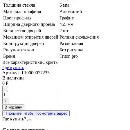
Толщина стекла
6 мм
Материал профиля
Алюминий
Цвет профиля
Графит
Ширина дверного проёма
455 мм
Количество дверей
2 шт
Механизм открытия дверей
Ролики скольжения
Конструкция дверей
Раздвижная
Рисунок стекол
Без рисунка
Бренд
Triton pro
Все характеристики
Скрыть
Где купить
Артикул:
Щ0000077235
В наличии
0
Р
-
+
В корзину
Нажмите, чтобы посмотреть адрес
Где купить?