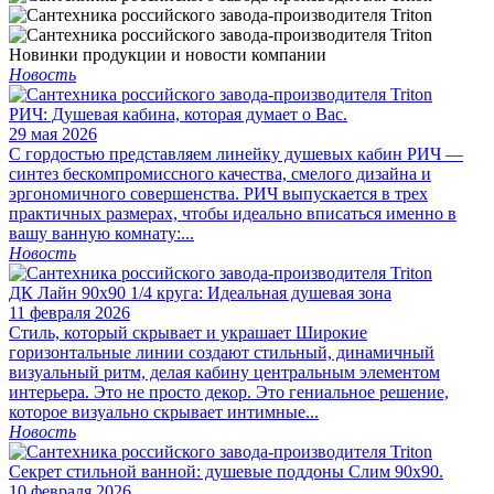
Новинки продукции и новости компании
Новость
РИЧ: Душевая кабина, которая думает о Вас.
29 мая 2026
С гордостью представляем линейку душевых кабин РИЧ —
синтез бескомпромиссного качества, смелого дизайна и
эргономичного совершенства. РИЧ выпускается в трех
практичных размерах, чтобы идеально вписаться именно в
вашу ванную комнату:...
Новость
ДК Лайн 90х90 1/4 круга: Идеальная душевая зона
11 февраля 2026
Стиль, который скрывает и украшает Широкие
горизонтальные линии создают стильный, динамичный
визуальный ритм, делая кабину центральным элементом
интерьера. Это не просто декор. Это гениальное решение,
которое визуально скрывает интимные...
Новость
Секрет стильной ванной: душевые поддоны Слим 90х90.
10 февраля 2026