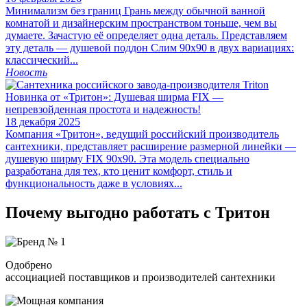
Минимализм без границ Грань между обычной ванной
комнатой и дизайнерским пространством тоньше, чем вы
думаете. Зачастую её определяет одна деталь. Представляем
эту деталь — душевой поддон Слим 90х90 в двух вариациях:
классический...
Новость
Новинка от «Тритон»: Душевая ширма FIX —
непревзойденная простота и надежность!
18 декабря 2025
Компания «Тритон», ведущий российский производитель
сантехники, представляет расширение размерной линейки —
душевую ширму FIX 90х90. Эта модель специально
разработана для тех, кто ценит комфорт, стиль и
функциональность даже в условиях...
Почему выгодно работать с Тритон
Одобрено
ассоциацией поставщиков и производителей сантехники