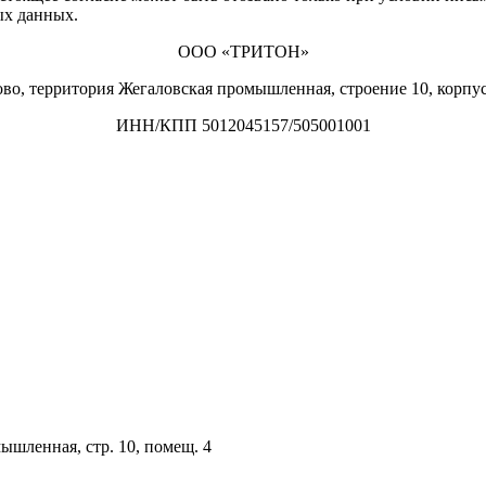
ых данных.
ООО «ТРИТОН»
ово, территория Жегаловская промышленная, строение 10, корпу
ИНН/КПП 5012045157/505001001
мышленная, стр. 10, помещ. 4