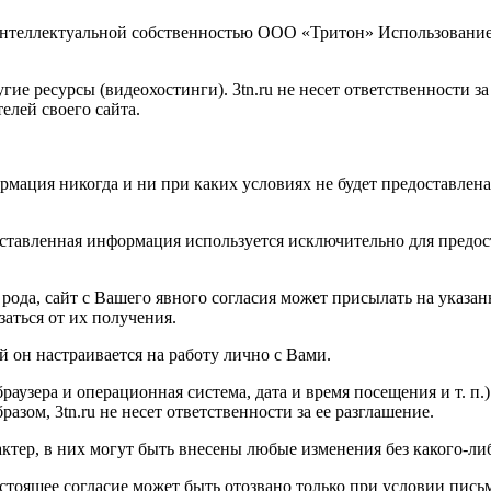
я интеллектуальной собственностью ООО «Тритон» Использовани
гие ресурсы (видеохостинги). 3tn.ru не несет ответственности з
елей своего сайта.
формация никогда и ни при каких условиях не будет предоставле
оставленная информация используется исключительно для предо
 рода, сайт с Вашего явного согласия может присылать на указ
ться от их получения.
й он настраивается на работу лично с Вами.
браузера и операционная система, дата и время посещения и т. п.
зом, 3tn.ru не несет ответственности за ее разглашение.
ктер, в них могут быть внесены любые изменения без какого-ли
настоящее согласие может быть отозвано только при условии пись