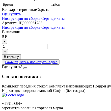
Бренд
Triton
Все характеристики
Скрыть
Где купить
Инструкция по сборке
Сертификаты
Артикул:
Щ0000061783
Инструкция по сборке
Сертификаты
В наличии
0
Р
-
+
В корзину
Нажмите, чтобы посмотреть адрес
Где купить?
Состав поставки :
Комплект передних стёкол
Комплект направляющих
Поддон ду
Каркас для поддона стальной
Сифон (без гофры)
«ТРИТОН»
зарегистрированная торговая марка.