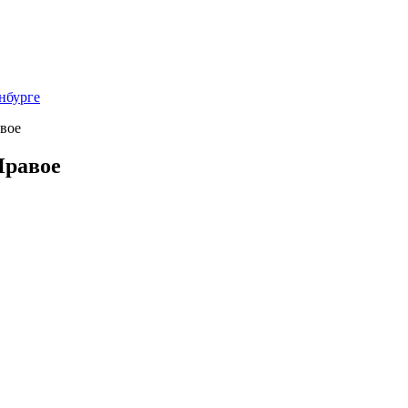
нбурге
вое
Правое